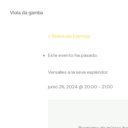
Ir
al
Viola da gamba
contenido
« Todos los Eventos
Este evento ha pasado.
Versalles a la seva esplendor
junio 26, 2024 @ 20:00
-
21:00
Programa de música fran