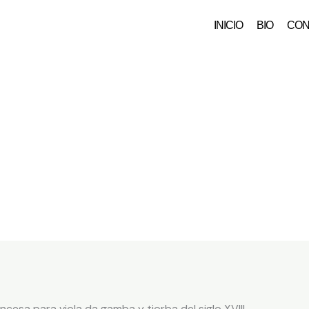
INICIO
BIO
CON
cesa para viola da gamba y tiorba del siglo XVIII.