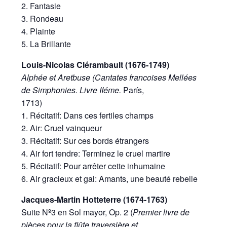
2. Fantasie
3. Rondeau
4. Plainte
5. La Brillante
Louis-Nicolas Clérambault (1676-1749)
Alphée et Aretbuse (Cantates francoises Mellées
de Simphonies. Livre IIéme.
París,
1713)
1. Récitatif: Dans ces fertiles champs
2. Air: Cruel vainqueur
3. Récitatif: Sur ces bords étrangers
4. Air fort tendre: Terminez le cruel martire
5. Récitatif: Pour arrêter cette inhumaine
6. Air gracieux et gai: Amants, une beauté rebelle
Jacques-Martin Hotteterre (1674-1763)
Suite Nº3 en Sol mayor, Op. 2 (
Premier livre de
pièces pour la flûte traversière et