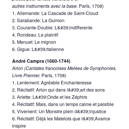
autres instruments avec la base
. París, 1708)
1. Allemande: La Cascade de Saint-Cloud
2. Sarabande: La Guimon
3. Courante-Double: L&#39;indifferente
4. Rondeau: Le plaintif
5. Menuet: Le mignon
6. Gigue: L&#39;italienne
André Campra (1660-1744)
Arion (Cantates francoises Melées de Symphonies.
Livre Premier.
París, 1708)
1. Lentement: Agréable Enchanteresse
2. Récitatif: Arion qui dans l&#39;art des sons
3. Ariette: L&#39;Onde et les Zéphirs
4. Récitatif: Mais, dans un temps calme et paisible
5. Vivement: Un Monstre plein d&#39;injustice
6. Récitatif: Déjà les Matelots que l&#39;Avarice
inspire