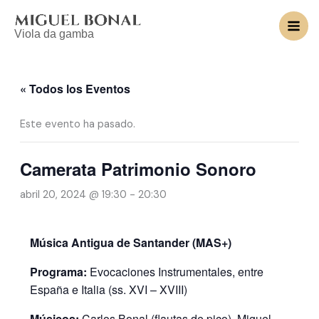
Ir
al
Viola da gamba
contenido
« Todos los Eventos
Este evento ha pasado.
Camerata Patrimonio Sonoro
abril 20, 2024 @ 19:30
-
20:30
Música Antigua de Santander (MAS+)
Programa:
Evocaciones Instrumentales, entre
España e Italia (ss. XVI – XVIII)
Músicos:
Carlos Bonal (flautas de pico), Miguel